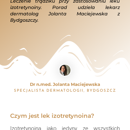
Leczenie trądziku przy zastosowaniu leku
izotretynoiny. Porad udziela lekarz
dermatolog Jolanta Maciejewska z
Bydgoszczy.
Dr n.med. Jolanta Maciejewska
SPECJALISTA DERMATOLOGII, BYDGOSZCZ
Czym jest lek izotretynoina?
Izotretynoina jako jedyny ze wszystkich