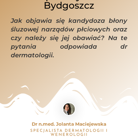
Bydgoszcz
Jak objawia się kandydoza błony
śluzowej narządów płciowych oraz
czy należy się jej obawiać? Na te
pytania odpowiada dr
dermatologii.
Dr n.med. Jolanta Maciejewska
SPECJALISTA DERMATOLOGII I
WENEROLOGII