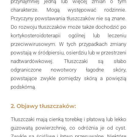
przynajmniej jedną lub więcej zmian o tym
charakterze. Mogą występować rodzinnie.
Przyczyny powstawania tłuszczaków nie są znane.
Do rozwoju tłuszczaków może także dochodzić po
kortykosteroidoterapii ogólnej lub leczeniu
przeciwwirusowym. W tych przypadkach zmiany
powstają w śródpiersiu, osierdziu lub w przestrzeni
nadtwardówkowej. Tłuszczaki są słabo
odgraniczone nowotwory łagodne skóry,
powstające zwykle pomiędzy skórą a powięzią
podskórną.
2. Objawy tłuszczaków:
Tłuszczaki mają cienką torebkę i płatową lub lekko
guzowatą powierzchnię, co odróżnia je od cyst.
Zwykle są ściśliwe i łatwo przesuwalne. Niektóre