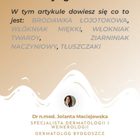
W tym artykule dowiesz się co to
jest:
BRODAWKA ŁOJOTOKOWA
,
WŁÓKNIAK MIĘKKI
,
WŁOKNIAK
TWARDY
,
ZIARNINIAK
NACZYNIOWY
,
TŁUSZCZAKI
Dr n.med. Jolanta Maciejewska
SPECJALISTA DERMATOLOGII I
WENEROLOGII
DERMATOLOG BYDGOSZCZ